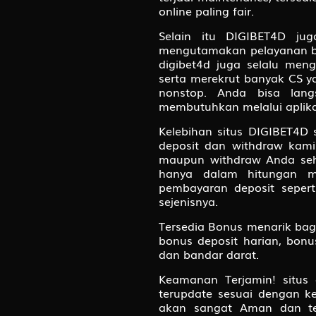
online paling fair.
Selain itu DIGIBET4D ju
mengutamakan pelayanan b
digibet4d juga selalu me
serta merekrut banyak CS y
nonstop. Anda bisa lan
membutuhkan melalui aplikas
Kelebihan situs DIGIBET4D 
deposit dan withdraw kami
maupun withdraw Anda seh
hanya dalam hitungan me
pembayaran deposit seperti
sejenisnya.
Tersedia Bonus menarik bag
bonus deposit harian, bonus
dan bandar darat.
Keamanan Terjamin! situs 
terupdate sesuai dengan k
akan sangat Aman dan ter