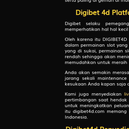
Digibet 4d Plat
Digibet selaku pemegan
memperhatikan hal hal keci
Oleh karena itu DIGIBET4D
dalam permainan slot yang
yang di sukai, permainan s
rendah sehingga akan meni
memudahkan untuk meraih ma
Anda akan semakin merasa n
jarang sekali maintenanc
kesukaan Anda kapan saja d
Kami juga menyediakan
l
pertimbangan saat hendak
untuk meningkatkan peluan
itu digibet4d.com memang s
Indonesia.
Digibet4d Penyedi