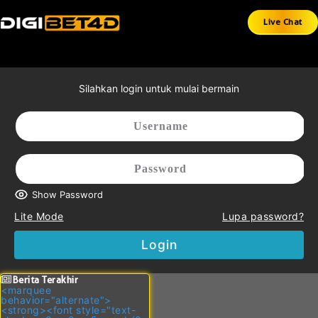
Live Chat
Silahkan login untuk mulai bermain
 LOTTO TOGEL RESMI LOTTO TOGEL GERBANG MENUJU KEMENA
Show Password
Lite Mode
Lupa password?
Login
Berita Terakhir
<marquee
behavior="alternate">
<strong><font style="text-