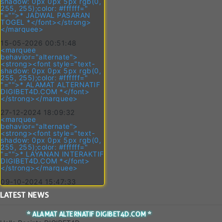
shadow: 0px 0px 5px rgb(0,
255, 255);color: #ffffff="
"="">* JADWAL PASARAN
TOGEL *</font></strong>
</marquee>
15-05-2026 00:51:48
<marquee
behavior="alternate">
<strong><font style="text-
shadow: 0px 0px 5px rgb(0,
255, 255);color: #ffffff="
"="">* ALAMAT ALTERNATIF
DIGIBET4D.COM *</font>
</strong></marquee>
27-12-2024 18:09:32
<marquee
behavior="alternate">
<strong><font style="text-
shadow: 0px 0px 5px rgb(0,
255, 255);color: #ffffff="
"="">* LAYANAN INTERAKTIF
DIGIBET4D.COM *</font>
</strong></marquee>
09-10-2024 15:47:33
LATEST
NEWS
* ALAMAT ALTERNATIF DIGIBET4D.COM *