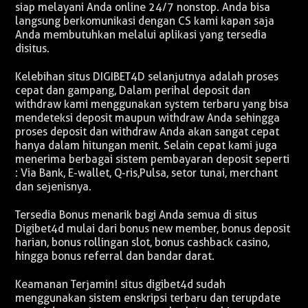
siap melayani Anda online 24/7 nonstop. Anda bisa
langsung berkomunikasi dengan CS kami kapan saja
Anda membutuhkan melalui aplikasi yang tersedia
disitus.
Kelebihan situs DIGIBET4D selanjutnya adalah proses
cepat dan gampang, Dalam perihal deposit dan
withdraw kami menggunakan system terbaru yang bisa
mendeteksi deposit maupun withdraw Anda sehingga
proses deposit dan withdraw Anda akan sangat cepat
hanya dalam hitungan menit. Selain cepat kami juga
menerima berbagai sistem pembayaran deposit seperti
: Via Bank, E-wallet, Q-ris,Pulsa, setor tunai, merchant
dan sejenisnya.
Tersedia Bonus menarik bagi Anda semua di situs
Digibet4d mulai dari bonus new member, bonus deposit
harian, bonus rollingan slot, bonus cashback casino,
hingga bonus referral dan bandar darat.
Keamanan Terjamin! situs digibet4d sudah
menggunakan sistem enskripsi terbaru dan terupdate