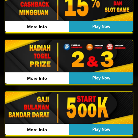
Play Now
More Info
Play Now
More Info
Play Now
More Info