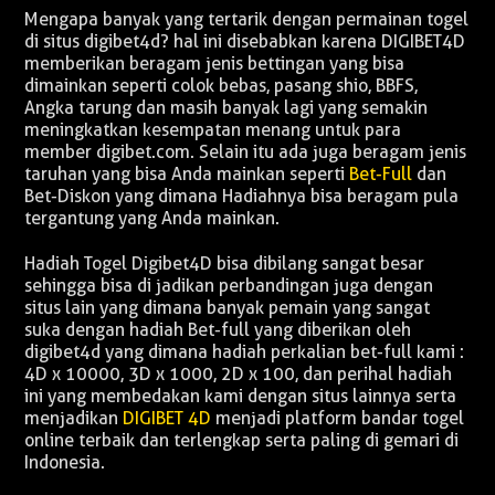
Mengapa banyak yang tertarik dengan permainan togel
di situs digibet4d? hal ini disebabkan karena DIGIBET4D
memberikan beragam jenis bettingan yang bisa
dimainkan seperti colok bebas, pasang shio, BBFS,
Angka tarung dan masih banyak lagi yang semakin
meningkatkan kesempatan menang untuk para
member digibet.com. Selain itu ada juga beragam jenis
taruhan yang bisa Anda mainkan seperti
Bet-Full
dan
Bet-Diskon yang dimana Hadiahnya bisa beragam pula
tergantung yang Anda mainkan.
Hadiah Togel Digibet4D bisa dibilang sangat besar
sehingga bisa di jadikan perbandingan juga dengan
situs lain yang dimana banyak pemain yang sangat
suka dengan hadiah Bet-full yang diberikan oleh
digibet4d yang dimana hadiah perkalian bet-full kami :
4D x 10000, 3D x 1000, 2D x 100, dan perihal hadiah
ini yang membedakan kami dengan situs lainnya serta
menjadikan
DIGIBET 4D
menjadi platform bandar togel
online terbaik dan terlengkap serta paling di gemari di
Indonesia.