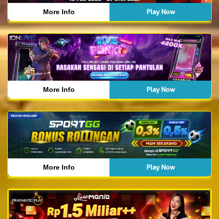
Play Now
More Info
Play Now
More Info
Play Now
More Info