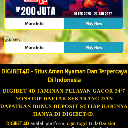
Play Now
More Info
Play Now
More Info
DIGIBET4D - Situs Aman Nyaman Dan Terpercaya
Di Indonesia
DIGIBET 4D JAMINAN PELAYAN GACOR 24/7
NONSTOP DAFTAR SEKARANG DAN
DAPATKAN BONUS DEPOSIT SETIAP HARINYA
HANYA DI DIGIBET4D.
DIGIBET 4D
adalah platform
login togel
&
daftar slot