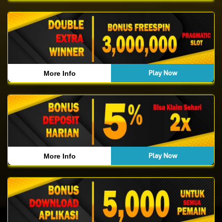
Play Now
More Info
Play Now
More Info