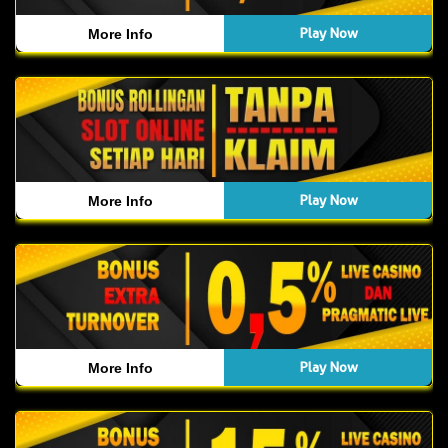
Play Now
More Info
Play Now
More Info
Play Now
More Info