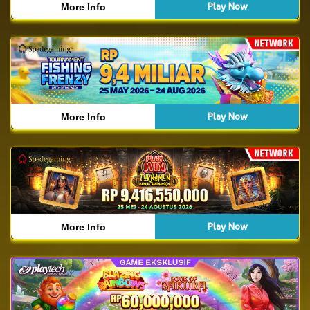
Play Now
More Info
Play Now
More Info
Play Now
More Info