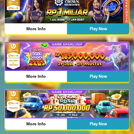
Play Now
More Info
Play Now
More Info
Play Now
More Info