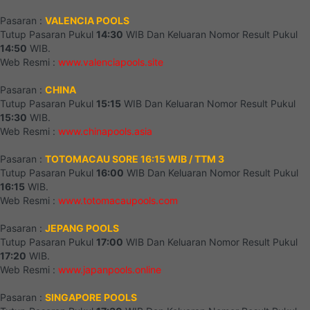
Pasaran :
VALENCIA POOLS
Tutup Pasaran Pukul
14:30
WIB Dan Keluaran Nomor Result Pukul
14:50
WIB.
Web Resmi :
www.valenciapools.site
Pasaran :
CHINA
Tutup Pasaran Pukul
15:15
WIB Dan Keluaran Nomor Result Pukul
15:30
WIB.
Web Resmi :
www.chinapools.asia
Pasaran :
TOTOMACAU SORE 16:15 WIB / TTM 3
Tutup Pasaran Pukul
16:00
WIB Dan Keluaran Nomor Result Pukul
16:15
WIB.
Web Resmi :
www.totomacaupools.com
Pasaran :
JEPANG POOLS
Tutup Pasaran Pukul
17:00
WIB Dan Keluaran Nomor Result Pukul
17:20
WIB.
Web Resmi :
www.japanpools.online
Pasaran :
SINGAPORE POOLS