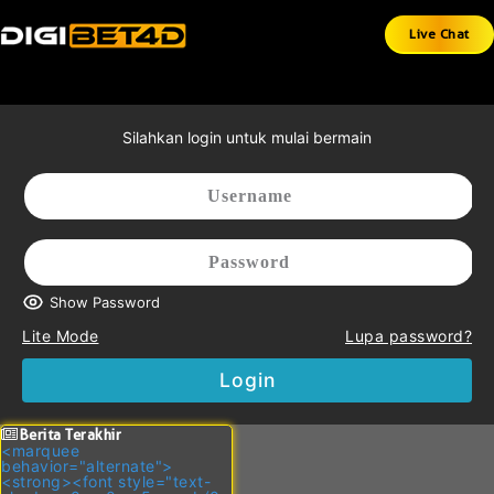
Live Chat
Silahkan login untuk mulai bermain
OGEL RESMI LOTTO TOGEL GERBANG MENUJU KEMENANGAN! | 
Show Password
Lite Mode
Lupa password?
Login
Berita Terakhir
<marquee
behavior="alternate">
<strong><font style="text-