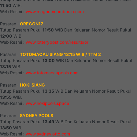
11:50
WIB.
Web Resmi :
www.magnumcambodia.com
Pasaran :
OREGON12
Tutup Pasaran Pukul
11:50
WIB Dan Keluaran Nomor Result Pukul
12:00
WIB.
Web Resmi :
www.lotterypost.com/results/or
Pasaran :
TOTOMACAU SIANG 13:15 WIB / TTM 2
Tutup Pasaran Pukul
13:00
WIB Dan Keluaran Nomor Result Pukul
13:15
WIB.
Web Resmi :
www.totomacaupools.com
Pasaran :
HOKI SIANG
Tutup Pasaran Pukul
13:35
WIB Dan Keluaran Nomor Result Pukul
13:55
WIB.
Web Resmi :
www.hokipools.space
Pasaran :
SYDNEY POOLS
Tutup Pasaran Pukul
13:49
WIB Dan Keluaran Nomor Result Pukul
13:50
WIB.
Web Resmi :
www.sydneylotto.com