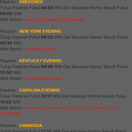
Pasaran :
OREGON09
Tutup Pasaran Pukul
08:50
WIB Dan Keluaran Nomor Result Pukul
09:00
WIB.
Web Resmi :
www.lotterypost.com/results/or
Pasaran :
NEW YORK EVENING
Tutup Pasaran Pukul
09:25
WIB Dan Keluaran Nomor Result Pukul
09:35
WIB.
Web Resmi :
nylottery.ny.gov
Pasaran :
KENTUCKY EVENING
Tutup Pasaran Pukul
09:45
WIB Dan Keluaran Nomor Result Pukul
10:00
WIB.
Web Resmi :
www.kylottery.com
Pasaran :
CAROLINA EVENING
Tutup Pasaran Pukul
10:17
WIB Dan Keluaran Nomor Result Pukul
10:22
WIB.
Web Resmi :
www.wral.com/evening-pick-3-pick-4-and-cash-
5/1075494
Pasaran :
CAMBODIA
Tutup Pasaran Pukul
11:35
WIB Dan Keluaran Nomor Result Pukul